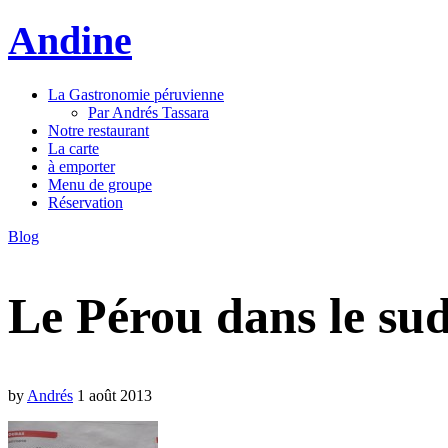
Andine
La Gastronomie péruvienne
Par Andrés Tassara
Notre restaurant
La carte
à emporter
Menu de groupe
Réservation
Toggle sidebar & navigation
Blog
Le Pérou dans le sud
by
Andrés
1 août 2013