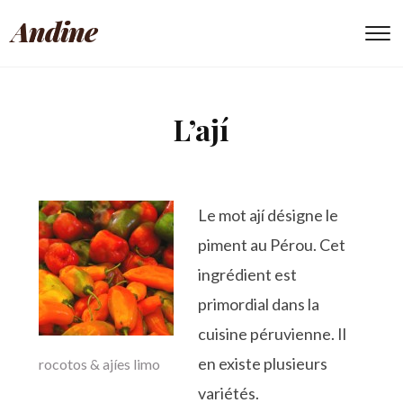
Andine
To
L’ají
Le mot ají désigne le
piment au Pérou. Cet
ingrédient est
primordial dans la
cuisine péruvienne. Il
en existe plusieurs
rocotos & ajíes limo
variétés.