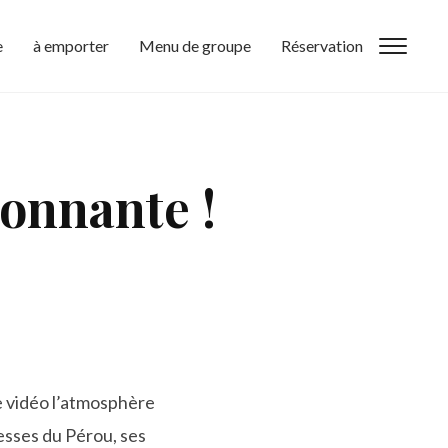
e
à emporter
Menu de groupe
Réservation
Toggl
tonnante !
e vidéo l’atmosphère
esses du Pérou, ses