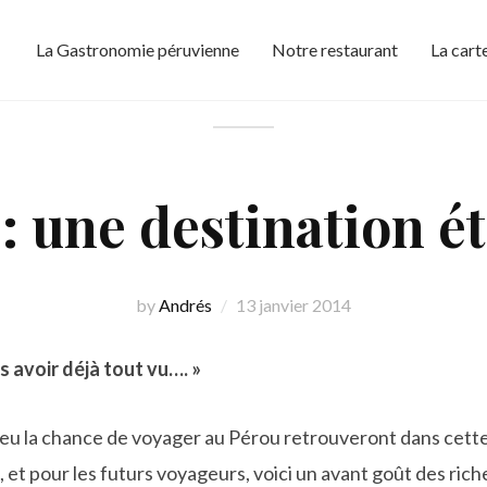
La Gastronomie péruvienne
Notre restaurant
La cart
Blog
: une destination é
by
Andrés
13 janvier 2014
s avoir déjà tout vu…. »
 eu la chance de voyager au Pérou retrouveront dans cett
 et pour les futurs voyageurs, voici un avant goût des rich