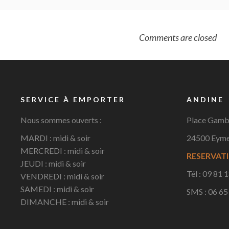
Comments are closed
SERVICE À EMPORTER
ANDINE
Nous sommes ouverts :
Place Gamb
MARDI : midi & soir
24500 Eym
MERCREDI : midi & soir
RESERVATI
JEUDI : midi & soir
Tél : 09 81 
VENDREDI : midi & soir
SAMEDI : midi & soir
SMS : 06 65
DIMANCHE : midi & soir