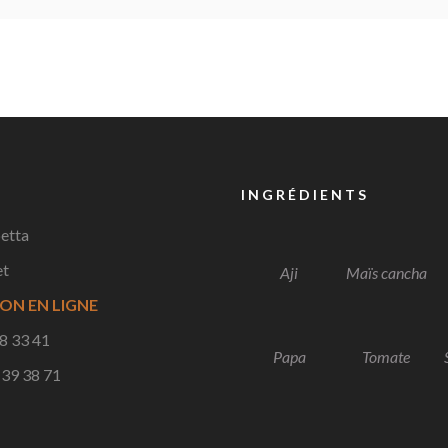
INGRÉDIENTS
etta
et
Aji
Maïs cancha
ON EN LIGNE
18 33 41
Papa
Tomate
 39 38 71