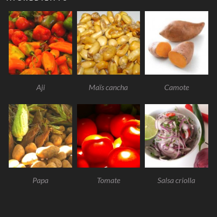
Aji
Maïs cancha
Camote
Papa
Tomate
Salsa criolla