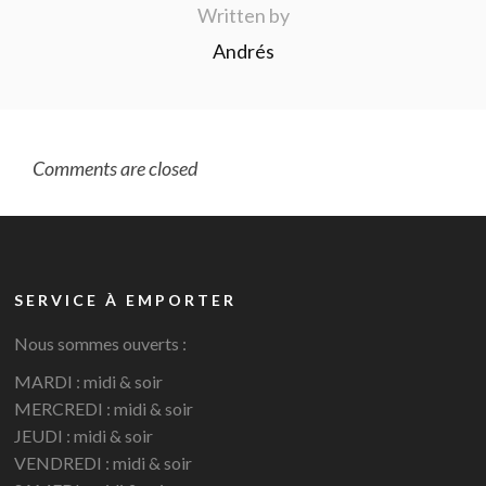
Written by
Andrés
Comments are closed
SERVICE À EMPORTER
Nous sommes ouverts :
MARDI : midi & soir
MERCREDI : midi & soir
JEUDI : midi & soir
VENDREDI : midi & soir