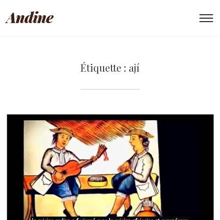
Andine
To
Étiquette :
ají