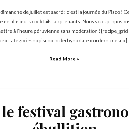
imanche de juillet est sacré : c’est la journée du Pisco ! C
ine en plusieurs cocktails surprenants. Nous vous proposon
ettre à l’heure péruvienne sans modération ! [recipe_gri
 » categories= »pisco » orderby= »date » order= »desc »]
Read More »
 le festival gastro
ébullition