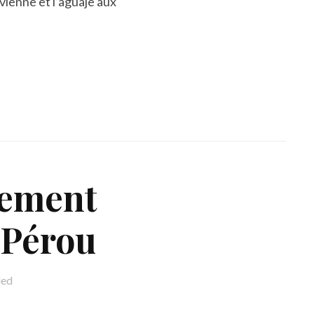
vienne et l’aguaje aux
nement
 Pérou
led