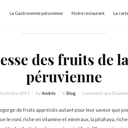
La Gastronomie péruvienne
Notre restaurant
La cart
Auteur/autrice :
Andrés
esse des fruits de l
péruvienne
3 octobre 2013
by
Andrés
in
Blog
Comments are Disable
egorge de fruits appréciés autant pour leur saveur que po
e le noni, riche en vitamine et minéraux, la pitahaya, riche 