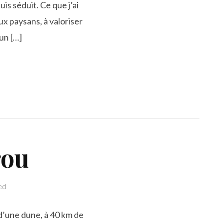
uis séduit. Ce que j’ai
aux paysans, à valoriser
un […]
rou
ed
t d’une dune, à 40 km de