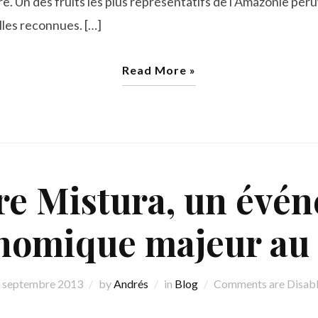
e. Un des fruits les plus représentatifs de l’Amazonie péru
lles reconnues. […]
Read More »
ire Mistura, un évé
nomique majeur au
 septembre 2013
by
Andrés
in
Blog
Comments are Disab