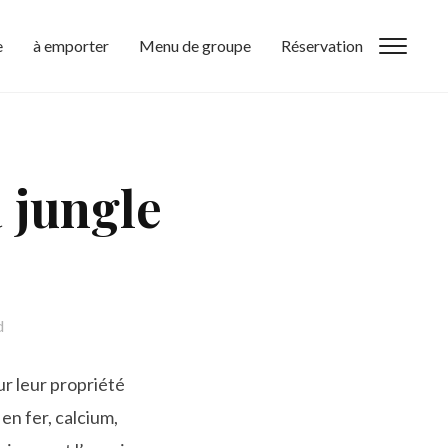
e
à emporter
Menu de groupe
Réservation
Toggl
a jungle
d
ur leur propriété
en fer, calcium,