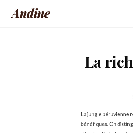
Andine
La rich
La jungle péruvienne r
bénéfiques. On distingu