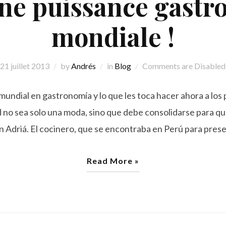
une puissance gast
mondiale !
21 juillet 2013
by
Andrés
in
Blog
Comments are Disabled
mundial en gastronomía y lo que les toca hacer ahora a los
d no sea solo una moda, sino que debe consolidarse para q
n Adriá. El cocinero, que se encontraba en Perú para prese
Read More »