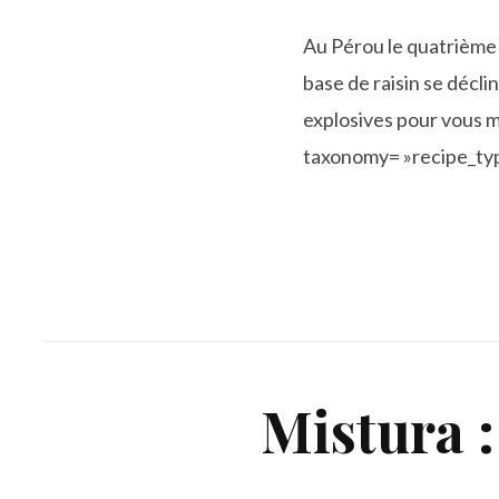
Au Pérou le quatrième d
base de raisin se décl
explosives pour vous m
taxonomy= »recipe_type
Mistura :