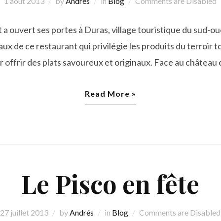
1 août 2013
by
Andrés
in
Blog
Comments are Disabled
a ouvert ses portes à Duras, village touristique du sud-ou
ux de ce restaurant qui privilégie les produits du terroir 
offrir des plats savoureux et originaux. Face au château et
Read More »
Le Pisco en fête
27 juillet 2013
by
Andrés
in
Blog
Comments are Disabled