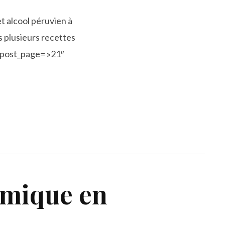
et alcool péruvien à
s plusieurs recettes
d post_page= »21″
nomique en