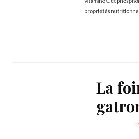
vitamine C et phosphor
propriétés nutritionne
La fo
gatro
12