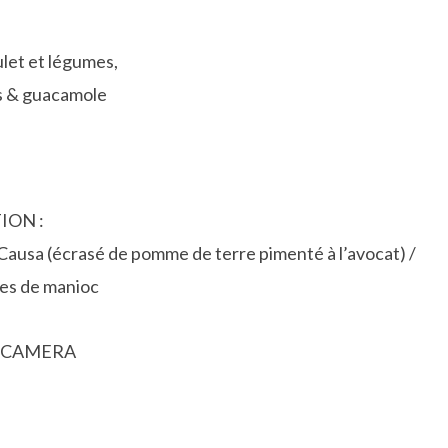
ulet et légumes,
s & guacamole
ION :
 Causa (écrasé de pomme de terre pimenté à l’avocat) /
tes de manioc