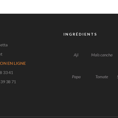
INGRÉDIENTS
etta
et
Aji
Maïs cancha
ON EN LIGNE
18 33 41
Papa
Tomate
 39 38 71