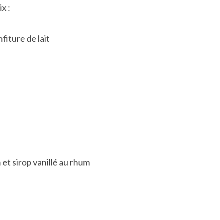
x :
iture de lait
 et sirop vanillé au rhum