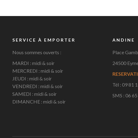
SERVICE À EMPORTER
ANDINE
Nous sommes ouverts :
Place Gamb
MARDI : midi & soir
24500 Eym
MERCREDI : midi & soir
RESERVATI
JEUDI : midi & soir
Tél : 09 81 
VENDREDI : midi & soir
SAMEDI : midi & soir
SMS : 06 65
DIMANCHE : midi & soir